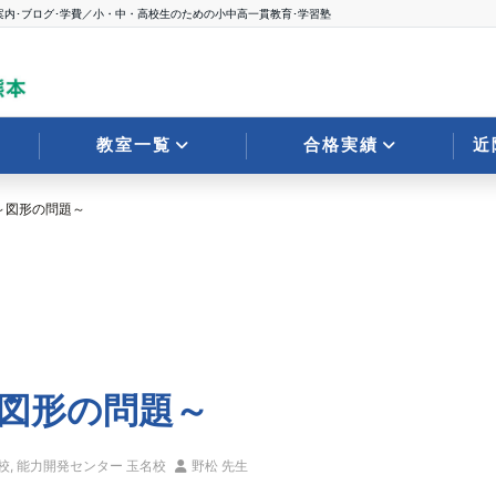
案内･ブログ･学費／小・中・高校生のための小中高一貫教育･学習塾
教室一覧
合格実績
近
～図形の問題～
図形の問題～
校
,
能力開発センター 玉名校
野松 先生