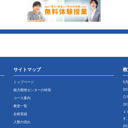
サイトマップ
教
トップページ
5
20
能力開発センターの特長
◎
コース案内
20
教室一覧
１
合格実績
す
入塾の流れ
20