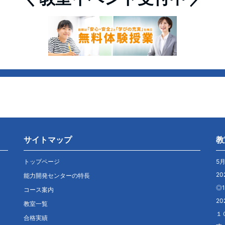
サイトマップ
教
トップページ
5
20
能力開発センターの特長
◎
コース案内
20
教室一覧
１
合格実績