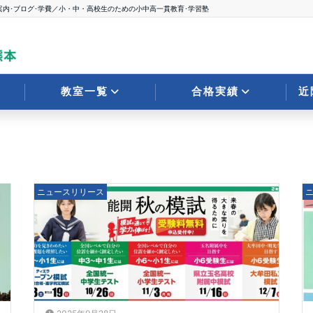
案内･ブログ･学費／小・中・高校生のための小中高一貫教育･学習塾
教室一覧
合格実績
近
ニュースリリース