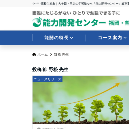
小･中･高校生対象｜大牟田・玉名の学習塾なら「能力開発センター」教室
能開の特長
コース案内
ホーム
野松 先生
投稿者:
野松 先生
ニュースリリース